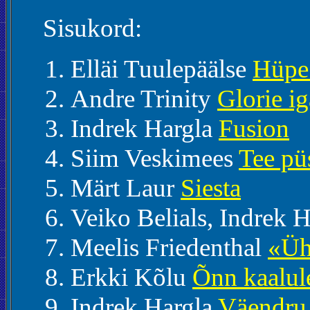
Sisukord:
Elläi Tuulepäälse
Hüpe 
Andre Trinity
Glorie i
Indrek Hargla
Fusion
Siim Veskimees
Tee püs
Märt Laur
Siesta
Veiko Belials, Indrek 
Meelis Friedenthal
«Üht
Erkki Kõlu
Õnn kaalul
Indrek Hargla
Väendru