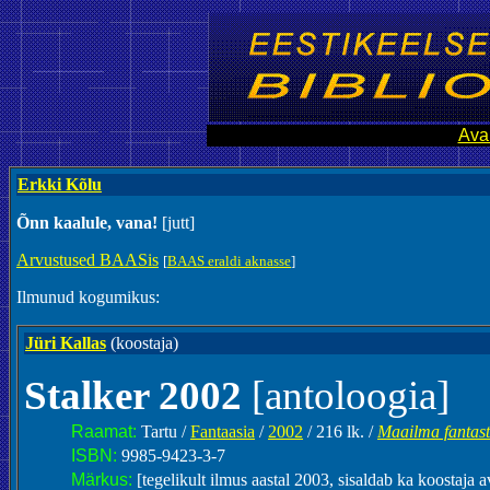
Ava
Erkki Kõlu
Õnn kaalule, vana!
[jutt]
Arvustused BAASis
[
BAAS eraldi aknasse
]
Ilmunud kogumikus:
Jüri Kallas
(koostaja)
Stalker 2002
[antoloogia]
Raamat:
Tartu /
Fantaasia
/
2002
/ 216 lk. /
Maailma fantast
ISBN:
9985-9423-3-7
Märkus:
[tegelikult ilmus aastal 2003, sisaldab ka koostaja 