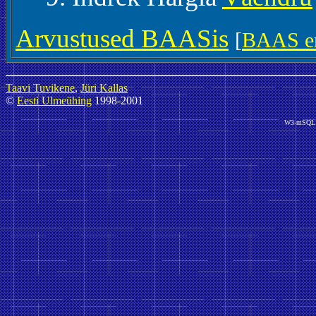
Arvustused BAASis
[
BAAS er
Taavi Tuvikene
,
Jüri Kallas
©
Eesti Ulmeühing
1998-2001
W3-mSQL 