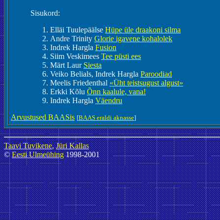
Sisukord:
Elläi Tuulepäälse
Hüpe üle draakoni silma
Andre Trinity
Glorie igavene kohalolek
Indrek Hargla
Fusion
Siim Veskimees
Tee püsti ees
Märt Laur
Siesta
Veiko Belials, Indrek Hargla
Paroodiad
Meelis Friedenthal
«Üht teistsugust algust»
Erkki Kõlu
Õnn kaalule, vana!
Indrek Hargla
Väendru
Arvustused BAASis
[
BAAS eraldi aknasse
]
Taavi Tuvikene
,
Jüri Kallas
©
Eesti Ulmeühing
1998-2001