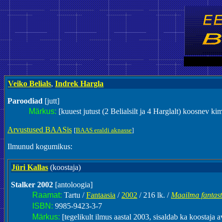
Veiko Belials
,
Indrek Hargla
Paroodiad
[jutt]
Märkus:
[kuuest jutust (2 Belialsilt ja 4 Harglalt) koosnev ki
Arvustused BAASis
[
BAAS eraldi aknasse
]
Ilmunud kogumikus:
Jüri Kallas
(koostaja)
Stalker 2002
[antoloogia]
Raamat:
Tartu /
Fantaasia
/
2002
/ 216 lk. /
Maailma fantast
ISBN:
9985-9423-3-7
Märkus:
[tegelikult ilmus aastal 2003, sisaldab ka koostaja 