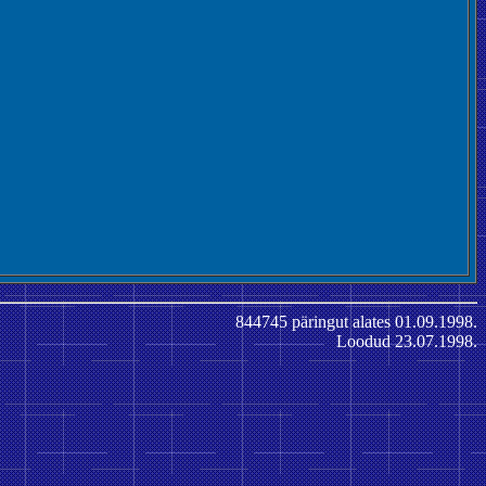
844745 päringut alates 01.09.1998.
Loodud 23.07.1998.