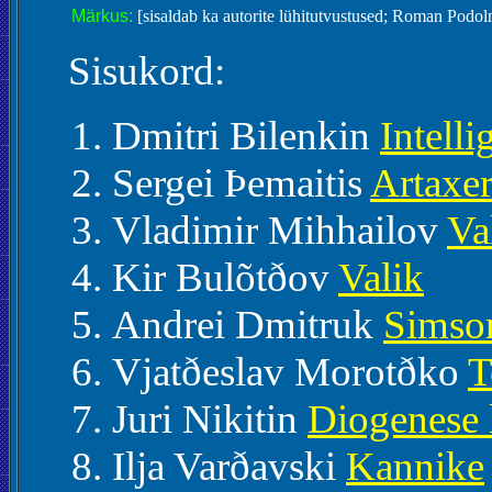
Märkus:
[sisaldab ka autorite lühitutvustused; Roman Podoln
Sisukord:
Dmitri Bilenkin
Intelli
Sergei Þemaitis
Artaxe
Vladimir Mihhailov
Va
Kir Bulõtðov
Valik
Andrei Dmitruk
Simso
Vjatðeslav Morotðko
T
Juri Nikitin
Diogenese 
Ilja Varðavski
Kannike