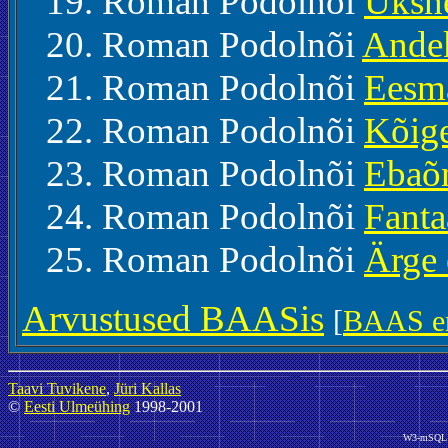
Roman Podolnõi
Üksn
Roman Podolnõi
Ande
Roman Podolnõi
Eesmä
Roman Podolnõi
Kõig
Roman Podolnõi
Ebaõ
Roman Podolnõi
Fanta
Roman Podolnõi
Ärge 
Arvustused BAASis
[
BAAS er
Taavi Tuvikene
,
Jüri Kallas
©
Eesti Ulmeühing
1998-2001
W3-mSQL 