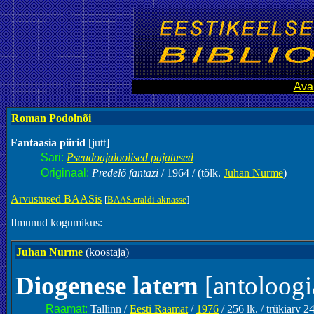
Ava
Roman Podolnõi
Fantaasia piirid
[jutt]
Sari:
Pseudoajaloolised pajatused
Originaal:
Predelõ fantazi
/ 1964 / (tõlk.
Juhan Nurme
)
Arvustused BAASis
[
BAAS eraldi aknasse
]
Ilmunud kogumikus:
Juhan Nurme
(koostaja)
Diogenese latern
[antoloogi
Raamat:
Tallinn /
Eesti Raamat
/
1976
/ 256 lk. / trükiarv 24