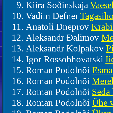
Kiira Soðinskaja
Vaese
Vadim Ðefner
Tagasiho
Anatoli Dneprov
Krabi
Aleksandr Ðalimov
Med
Aleksandr Kolpakov
P
Igor Rossohhovatski
Ii
Roman Podolnõi
Esmak
Roman Podolnõi
Merel
Roman Podolnõi
Seda 
Roman Podolnõi
Ühe v