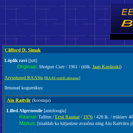
Clifford D. Simak
Lõplik ravi
[jutt]
Originaal:
Shotgun Cure
/ 1961 / (tõlk.
Jaan Kaplinski
)
Arvustused BAASis
[
BAAS eraldi aknasse
]
Ilmunud kogumikus:
Ain Raitviir
(koostaja)
Lilled Algernonile
[antoloogia]
Raamat:
Tallinn /
Eesti Raamat
/
1976
/ 428 lk. / trükiarv 4
Märkus:
[sisaldab ka kirjastuse avasõna ning Ain Raitviiru jä