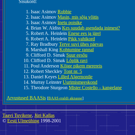
Sisukord:
Isaac Asimov
Robbie
Isaac Asimov
Masin, mis sõja võitis
Isaac Asimov
Inetu poisike
Brian W. Aldiss
Kes suudab asendada inimest?
Robert A. Heinlein
Enese ees ja järel
Robert A. Heinlein
Pikk vahikord
Ray Bradbury
Terve suvi ühes päevas
Marshall King
Kohtumine rannal
Clifford D. Simak
Suur eesõu
Clifford D. Simak
Lõplik ravi
Poul Anderson
Kõige pikem merereis
Robert Sheckley
Tont nr. 5
Daniel Keyes
Lilled Algernonile
Murray Leinster
Uurimismeeskond
Theodore Sturgeon
Mister Costello – kangelane
Arvustused BAASis
[
BAAS eraldi aknasse
]
Taavi Tuvikene
,
Jüri Kallas
©
Eesti Ulmeühing
1998-2001