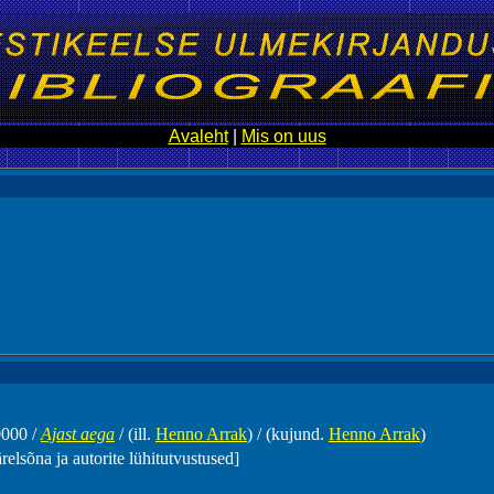
Avaleht
|
Mis on uus
0000 /
Ajast aega
/ (ill.
Henno Arrak
) / (kujund.
Henno Arrak
)
relsõna ja autorite lühitutvustused]