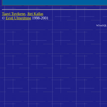
Taavi Tuvikene
,
Jüri Kallas
©
Eesti Ulmeühing
1998-2001
W3-mSQL 