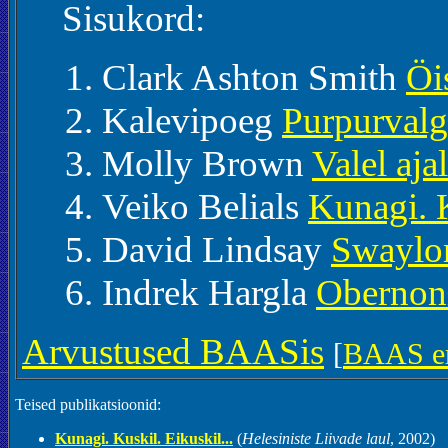
Sisukord:
Clark Ashton Smith
Öi
Kalevipoeg
Purpurvalg
Molly Brown
Valel ajal
Veiko Belials
Kunagi. K
David Lindsay
Swaylon
Indrek Hargla
Obernon
Arvustused BAASis
[
BAAS er
Teised publikatsioonid:
Kunagi. Kuskil. Eikuskil...
(
Helesiniste Liivade laul
, 2002)