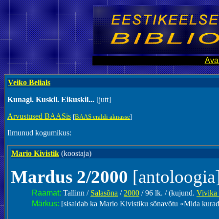
Ava
Veiko Belials
Kunagi. Kuskil. Eikuskil...
[jutt]
Arvustused BAASis
[
BAAS eraldi aknasse
]
Ilmunud kogumikus:
Mario Kivistik
(koostaja)
Mardus 2/2000
[antoloogia
Raamat:
Tallinn /
Salasõna
/
2000
/ 96 lk. / (kujund.
Vivika
Märkus:
[sisaldab ka Mario Kivistiku sõnavõtu «Mida kuradi