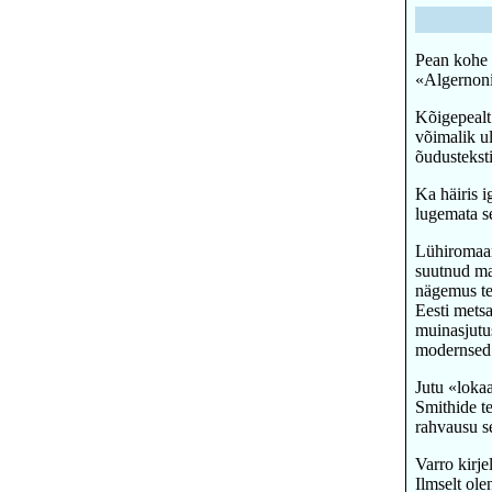
Pean kohe 
«Algernoni»
Kõigepealt 
võimalik ul
õudusteksti
Ka häiris i
lugemata se
Lühiromaan 
suutnud ma
nägemus te
Eesti mets
muinasjutus
modernsed 
Jutu «lokaa
Smithide teg
rahvausu s
Varro kirje
Ilmselt ol