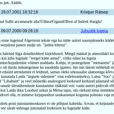
 jutt. Aitähh.
28.07.2001 18:32:16
Kristjan Rätsep
aul Sulbi arvamusele alla!Ülihea!Ogaralt!Best of Indrek Hargla!
09.07.2000 09:28:18
Juhuslik lugeja
 enne lugenud Algernoni tekste ega ka mitte autori suurepäraseks kiide
 seepärast panen mulje nö. "puhta lehena".
s häirisid liiga detailirohked kirjeldused. Mingil määral ju atmosfääri l
a kui juba lugejale "reegel kätte antud", võiks edasi ka lugeja
mise/kujutlemise võimet usaldada. Kahju, et peategelane "metsaneiu" jä
s oli (keda minategelane ka suudelda igatses: liin mis täiesti mõttetult sis
t edasist arendamist ei leidnud, samas oleks seksuaalse alatooniga kõrva
 kasutada Laida "ürgsete sidemete" vms esiletoomiseks), Lutsu "Soo" j
d "Libahunt" ja veel mõnedki analoogsed lookesed kerkisid jalamaid sil
vanade ülestähenduste kasutamine rääkisid veic vastu autori pidevalt rõ
 kui Laida ikka Loodust uskus ja Metsa tajus, siis oleksid tema instinkt
rkvel olla, et inimese kirjapandust usukarastust koguma polnuks vaja m
drek-poisi jutustamisoskuses ei ole põhjust kahelda. Arvan, et kirjutades
 see särab mõnuga jutustatud lookesest ka lugejaile kätte.