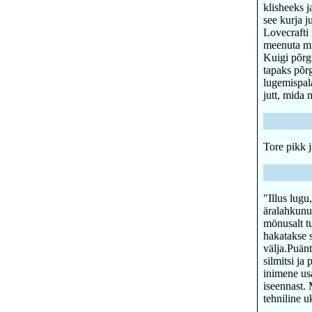
klisheeks ja
see kurja j
Lovecrafti
meenuta mit
Kuigi põrgu
tapaks põrg
lugemispal
jutt, mida 
Tore pikk j
"Illus lug
äralahkunu
mönusalt tu
hakatakse s
välja.Puänt
silmitsi ja
inimene us
iseennast. 
tehniline u