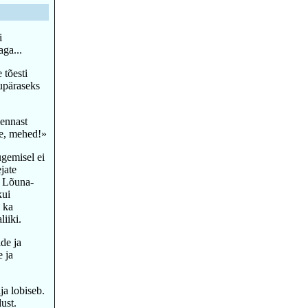
i
aga...
 tõesti
gupäraseks
 ennast
ate, mehed!»
ugemisel ei
jate
t Lõuna-
kui
 ka
iiki.
de ja
e ja
ja lobiseb.
ust.