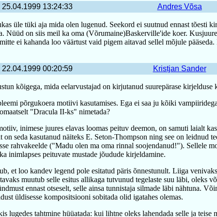
25.04.1999 13:24:33
Andres Võsa
as üle tüki aja mida olen lugenud. Seekord ei suutnud ennast tõesti ki
a. Nüüd on siis meil ka oma (Võrumaine)Baskerville'ide koer. Kusjuures
 mitte ei kahanda loo väärtust vaid pigem aitavad sellel mõjule pääseda
22.04.1999 00:20:59
Kristjan Sander
stun kõigega, mida eelarvustajad on kirjutanud suurepärase kirjelduse 
leemi põrgukoera motiivi kasutamises. Ega ei saa ju kõiki vampiiridega
tomaatselt "Dracula II-ks" nimetada?
otiiv, inimese juures elavas loomas peituv deemon, on samuti laialt kas
ult on seda kasutanud näiteks E. Seton-Thompson ning see on leidnud te
sse rahvakeelde ("Madu olen ma oma rinnal soojendanud!"). Sellele mot
 ka inimlapses peituvate mustade jõudude kirjeldamine.
b, et loo kandev legend pole esitatud päris õnnestunult. Liiga venivak
avaks muutub selle esitus allikaga tutvunud tegelaste suu läbi, oleks v
ndmust ennast otseselt, selle ainsa tunnistaja silmade läbi nähtuna. Võ
jeldust üldisesse kompositsiooni sobitada olid igatahes olemas.
is lugedes tahtmine hüüatada: kui lihtne oleks lahendada selle ja teise