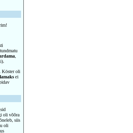
rim!
ti
 tundmatu
ardama
,
i).
 Köster oli
lamaks
ei
upidav
sid
i oli võõra
neleb, siis
u oli
pus