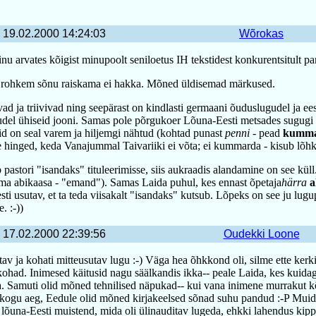
19.02.2000 14:24:03
Wõrokas
inu arvates kõigist minupoolt seniloetus IH tekstidest konkurentsitult pa
 rohkem sõnu raiskama ei hakka. Mõned üldisemad märkused.
ad ja triivivad ning seepärast on kindlasti germaani õuduslugudel ja ees
udel ühiseid jooni. Samas pole põrgukoer Lõuna-Eesti metsades sugugi
id on seal varem ja hiljemgi nähtud (kohtad punast
penni
- pead
kumm
e hinged, keda Vanajummal Taivariiki ei võta; ei kummarda - kisub lõhk
pastori "isandaks" tituleerimisse, siis aukraadis alandamine on see küll.
ema abikaasa - "emand"). Samas Laida puhul, kes ennast õpetaja
härra
a
esti usutav, et ta teda viisakalt "isandaks" kutsub. Lõpeks on see ju lug
. :-))
17.02.2000 22:39:56
Oudekki Loone
av ja kohati mitteusutav lugu :-) Väga hea õhkkond oli, silme ette kerki
kohad. Inimesed käitusid nagu säälkandis ikka-- peale Laida, kes kuidag
. Samuti olid mõned tehnilised näpukad-- kui vana inimene murrakut kõ
 kogu aeg, Eedule olid mõned kirjakeelsed sõnad suhu pandud :-P Muid
e lõuna-Eesti muistend, mida oli ülinauditav lugeda, ehkki lahendus kip