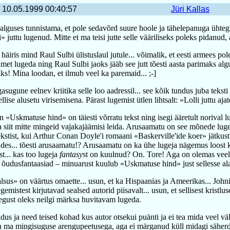
10.05.1999 00:40:57
Jüri Kallas
alguses tunnistama, et pole sedavõrd suure hoole ja tähelepanuga ühteg
 juttu lugenud. Mitte et ma teisi jutte selle vääriliseks poleks pidanud, 
häiris mind Raul Sulbi ülistuslaul jutule... võimalik, et eesti armees pole
met lugeda ning Raul Sulbi jaoks jääb see jutt tõesti aasta parimaks al
ks! Mina loodan, et ilmub veel ka paremaid... ;-]
gasugune eelnev kriitika selle loo aadressil... see kõik tundus juba teksti
llise alusetu virisemisena. Pärast lugemist ütlen lihtsalt: «Lolli juttu aj
«Uskmatuse hind» on täiesti võrratu tekst ning isegi ääretult norival l
 siit mitte mingeid vajakajäämisi leida. Arusaamatu on see mõnede luge
kstist, kui Arthur Conan Doyle'i romaani «Baskerville'ide koer» jätkus
ades... tõesti arusaamatu!? Arusaamatu on ka ühe lugeja nägemus loost 
t... kas too lugeja
fantasy
st on kuulnud? On. Tore! Aga on olemas veel
õudusfantaasiad – minuarust kuulub «Uskmatuse hind» just sellesse alal
lsus» on väärtus omaette... usun, et ka Hispaanias ja Ameerikas... Johni
emistest kirjutavad sealsed autorid piisavalt... usun, et sellisest kristlus
egust oleks neilgi märksa huvitavam lugeda.
ldus ja need teised kohad kus autor otsekui puänti ja ei tea mida veel väl
en ma mingisuguse arengupeetusega, aga ei märganud küll midagi säherd