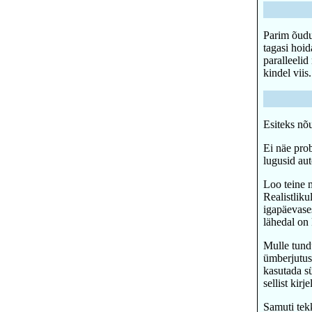
Parim õuduk
tagasi hoid
paralleelid
kindel viis.
Esiteks nõu
Ei näe prob
lugusid au
Loo teine m
Realistlik
igapäevase
lähedal on
Mulle tundu
ümberjutust
kasutada sü
sellist kir
Samuti tekk