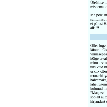
Üleüldse tu
mis tema ku
Ma pole sii
suhtumist n
et pärast H
alla!!!
Olles lugen
läinud.. Õi
viimasepeal
kõige taval
minu arvate
üksikuid ki
usklik olle
monarhiaga 
halvemaks,
lahe lugemi
kulunud mu
"Maajast"..
soojalt aut
kirjandust 