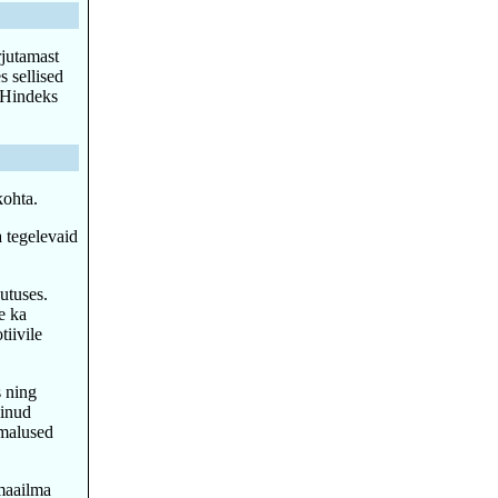
rjutamast
 sellised
. Hindeks
kohta.
 tegelevaid
utuses.
e ka
iivile
s ning
õinud
imalused
 maailma