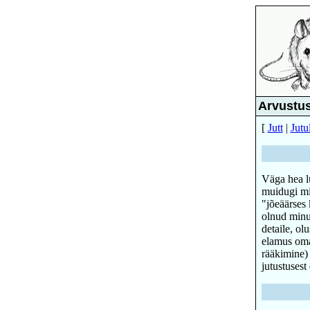
Arvustus
[
Jutt
|
Jutu
Väga hea lu
muidugi min
"jõeäärses 
olnud minu 
detaile, ol
elamus omas
rääkimine) 
jutustusest