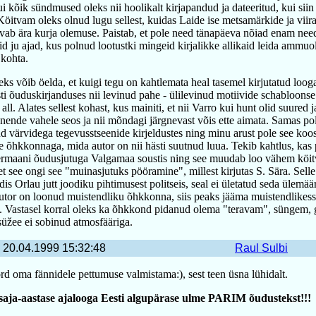
ui kõik sündmused oleks nii hoolikalt kirjapandud ja dateeritud, kui siin
öitvam oleks olnud lugu sellest, kuidas Laide ise metsamärkide ja viiras
rvab ära kurja olemuse. Paistab, et pole need tänapäeva nõiad enam nee
lid ju ajad, kus polnud lootustki mingeid kirjalikke allikaid leida ammu
kohta.
s võib öelda, et kuigi tegu on kahtlemata heal tasemel kirjutatud loog
esti õuduskirjanduses nii levinud pahe - ülilevinud motiivide schabloonse
all. Alates sellest kohast, kus mainiti, et nii Varro kui hunt olid suured 
 nende vahele seos ja nii mõndagi järgnevast võis ette aimata. Samas po
 värvidega tegevusstseenide kirjeldustes ning minu arust pole see koos
 õhkkonnaga, mida autor on nii hästi suutnud luua. Tekib kahtlus, kas 
ermaani õudusjutuga Valgamaa soustis ning see muudab loo vähem köit
t see ongi see "muinasjutuks pööramine", millest kirjutas S. Sära. Selle
is Orlau jutt joodiku pihtimusest politseis, seal ei ületatud seda ülemää
autor on loonud muistendliku õhkkonna, siis peaks jääma muistendlikes
. Vastasel korral oleks ka õhkkond pidanud olema "teravam", süngem, 
süžee ei sobinud atmosfääriga.
20.04.1999 15:32:48
Raul Sulbi
d oma fännidele pettumuse valmistama:), sest teen üsna lühidalt.
 saja-aastase ajalooga Eesti algupärase ulme PARIM õudustekst!!!