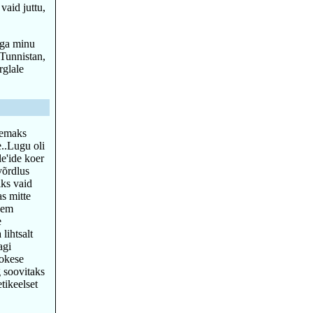
vaid juttu,
aga minu
 Tunnistan,
rglale
aremaks
e..Lugu oli
le'ide koer
võrdlus
iks vaid
as mitte
igem
e
lihtsalt
agi
ookese
g soovitaks
tikeelset