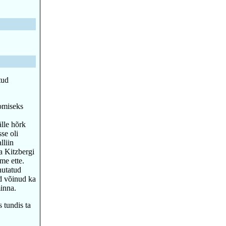
tud
oomiseks
lle hõrk
se oli
lliin
a Kitzbergi
me ette.
hutatud
id võinud ka
inna.
 tundis ta