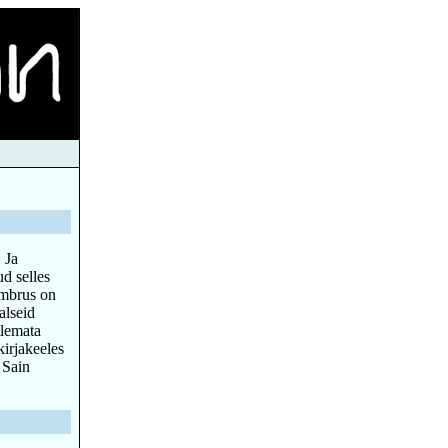
 Ja
ud selles
ümbrus on
alseid
tlemata
kirjakeeles
 Sain