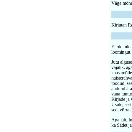
Väga mõnus
Kirjutan R
Ei ole mina
loomingut,
Jutu alguse
vajalik, ag
kaasamõtle
naisterahva
toodud, ses
andnud ära
vana tuntu
Kirjade ja 
Usule, sest
sedavõrra ä
Aga jah, In
ka Sädet ja