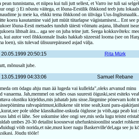
 pean tunnistama, et niipea kui tuli jutt sellest, et Varro ise tuli sai selge
uur ongi :) Ei nõustu väitega, et lõuna-Eestilik õhkkond teeb jutu lokaal
 naudime ju meie ka, ehkki tema õhkkond on üliväga Uus-Inglismaalik...
te koera kasutamine vaid jutt müüt tütarlapse vägistamisest... Ent see po
koer lõuna-Eesti metsades tundub täiesti võimatu asjana, libahunt iseas
ukoera lihtsalt ära... aga see on juba teine jutt. Seega kokkuvõteks: me
a, kui autor veel õhkkonnale lisaks hakkab süzeesid looma (see on Har
ma loen), siis tulevad ülisuurepärased asjad välja.
20.05.1999 20:50:15
Rita Mürk
utt, mõnusalt jube.
13.05.1999 04:33:06
Samuel Rebane
u,meda om ödagu ahju man ää lugeda vai kullelda",oleks arvanud minu
d vanaema. Jah,memmel on selles osas suuresti öiguski,sest esiteks vea
ttava olustiku kirjeldus,mis juhatab jutu sisse.Järgmine pönevam koht t
issepöimima rahvapärimust,killukene siit teine sealt,kuni para-ajakirjan
,kurat,see pole uldse klassikaline-uskuda öiglusse ju vöib,aga peab kui
 puss lahti ei lähe. See uskumise idee ongi see,mis seda lugu teistst erist
aldab umbes 20-30 detailist koosnevat uhefunktsioonilist seadet rohkem
Muidugi vöib norida,et näe,must koer nagu Baskerville'del,aga see ju kö
ksikasi. Jöudu tööle!