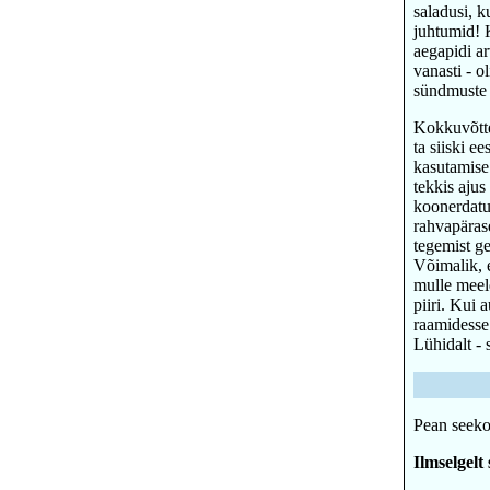
saladusi, k
juhtumid! K
aegapidi a
vanasti - o
sündmuste 
Kokkuvõttek
ta siiski e
kasutamise 
tekkis ajus
koonerdatud
rahvapärase
tegemist g
Võimalik, e
mulle meeld
piiri. Kui 
raamidesse
Lühidalt - 
Pean seekor
Ilmselgelt