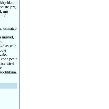
 kirjeldatud
tuste järgi
d, mis
olnud
a, kannatab
ja mustad,
le
kõlas selle
pole
vaks.
 koha pealt
rase värvi
se
gootilikum.