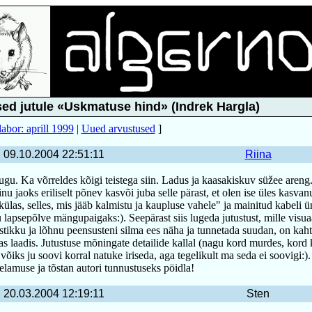
ed jutule «Uskmatuse hind» (Indrek Hargla)
labor: aprill 1999
|
Uued arvustused
]
09.10.2004 22:51:11
Riina
gu. Ka võrreldes kõigi teistega siin. Ladus ja kaasakiskuv süžee areng.
u jaoks eriliselt põnev kasvõi juba selle pärast, et olen ise üles kasvan
külas, selles, mis jääb kalmistu ja kaupluse vahele" ja mainitud kabeli 
lapsepõlve mängupaigaks:). Seepärast siis lugeda jutustust, mille visua
ustikku ja lõhnu peensusteni silma ees näha ja tunnetada suudan, on kah
 laadis. Jutustuse mõningate detailide kallal (nagu kord murdes, kord 
võiks ju soovi korral natuke iriseda, aga tegelikult ma seda ei soovigi:).
 elamuse ja tõstan autori tunnustuseks pöidla!
20.03.2004 12:19:11
Sten