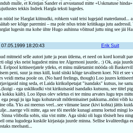
ndub mulle, et Kristjan Sander ei arvustanud mitte «Uskmatuse hinda» 
jutlustes tekkis Indrek Hargla teksti lugedes.
n nüüd ise Harglat kiitnudki, rohkem vaid teisi lugejaid materdanud... 
äitab see kõige paremini – ma pole nõus teiste kriitikaga jutu aadressil.
arglat lugesin ma kohe ühte Hugo auhinna võitnud juttu ning see jäi Ha
07.05.1999 18:20:43
Erik Suit
ud mitmeid selle autori jutte ja pean ütlema, et need on kord korralt p
eti oligi yks neist lugudest minu tee Algernoni juurde.. :) Ok, asja juurd
. Eelpool kritiseerjatele ytleks, et minu mäletamist mööda oli Baskervil
isem peni, suur ja mus küll, kuid siiski kõige tavalisem koer. Nii et see 
s veidi metsa poole on. (No hard feelings, though) Loo juures kritiseer
rjavigasid ning seda, et Laida kirikuõpetajat "isandaks" kutsus, ise sam
s.(kuigi - ega usklikudki vist kirikuisasid isandaiks kutsunu, see tiitel p
kokku käib). Loo lõpus olev seletus ei tee minu arvates lugu teps mitt
 ega peagi ju iga lugu kohutavalt mõtlemisainet pakkuma..mõni võib ka 
ne olla. Yks asi meenus veel...see viimane lause (kivi kohta) jättis kuid
lje...naerge või mitte, aga see tõi meelde kunagi ammu loetud mingi l
 Sinna võibolla sobis, siia vist mitte. Aga siiski oli lugu tõsiselt hea nin
oril oma lugudega kuskile kirjastaja juurde minna. Sellise kvaliteediga ee
ostaks meelsasti...