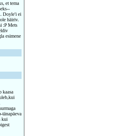
ks, et tema
seks--
 Doyle'i ei
le häiriv.
i :P Mets
eldiv
gla esimene
b kaasa
uleb,kui
i
 surmaga
ab-tänapäeva
 kui
igest