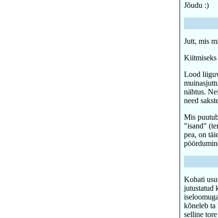
Jõudu :)
Jutt, mis m
Kiitmiseks
Lood liiguv
muinasjutt
nähtus. Ne
need sakst
Mis puutub 
"isand" (t
pea, on täi
pöördumine
Kohati usut
jutustatud 
iseloomuga
kõneleb ta
selline tor