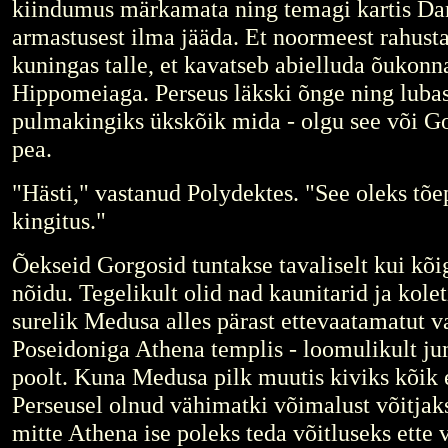
kiindumus märkamata ning temagi kartis Da
armastusest ilma jääda. Et noormeest rahusta
kuningas talle, et kavatseb abielluda õukonn
Hippomeiaga. Perseus läkski õnge ning luba
pulmakingiks ükskõik mida - olgu see või 
pea.
"Hästi," vastanud Polydektes. "See oleks tõe
kingitus."
Õekseid Gorgosid tuntakse tavaliselt kui kõ
nõidu. Tegelikult olid nad kaunitarid ja kole
surelik Medusa alles pärast ettevaatamatut v
Poseidoniga Athena templis - loomulikult j
poolt. Kuna Medusa pilk muutis kiviks kõik 
Perseusel olnud vähimatki võimalust võitjaks
mitte Athena ise poleks teda võitluseks ette 