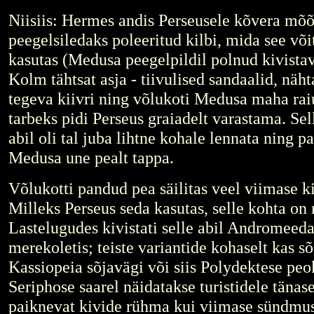
Niisiis: Hermes andis Perseusele kõvera mõ
peegelsiledaks poleeritud kilbi, mida see või
kasutas (Medusa peegelpildil polnud kivistav
Kolm tähtsat asja - tiivulised sandaalid, näh
tegeva kiivri ning võlukoti Medusa maha rai
tarbeks pidi Perseus graiadelt varastama. Sel
abil oli tal juba lihtne kohale lennata ning
Medusa une pealt tappa.
Võlukotti pandud pea säilitas veel viimase ki
Milleks Perseus seda kasutas, selle kohta on 
Lastelugudes kivistati selle abil Andromeeda
merekoletis; teiste variantide kohaselt kas 
Kassiopeia sõjavägi või siis Polydektese peo
Seriphose saarel näidatakse turistidele tänase
paiknevat kivide rühma kui viimase sündmuse