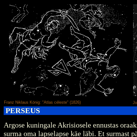
Franz Niklaus König: "Atlas céleste" (1826)
Jo
PERSEUS
Argose kuningale Akrisiosele ennustas oraake
surma oma lapselapse käe läbi. Et surmast p