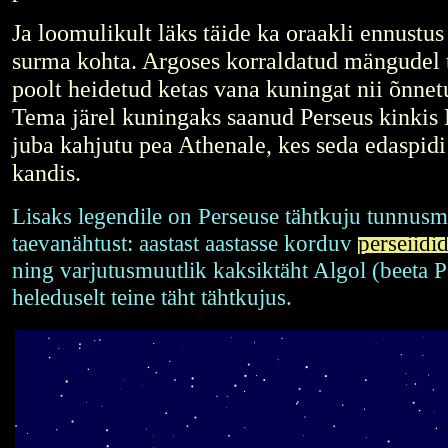
Ja loomulikult läks täide ka oraakli ennustus
surma kohta. Argoses korraldatud mängudel 
poolt heidetud ketas vana kuningat nii õnnetul
Tema järel kuningaks saanud Perseus kinki
juba kahjutu pea Athenale, kes seda edaspidi
kandis.
Lisaks legendile on Perseuse tähtkuju tunnus
taevanähtust: aastast aastasse korduv
perseiidi
ning varjutusmuutlik kaksiktäht Algol (beeta P
heleduselt teine täht tähtkujus.