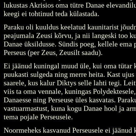
lukustas Akrisios oma tütre Danae elevandilu
keegi ei tohtinud teda külastada.
Paraku oli kuuldus keelatud kaunitarist jõu
peajumala Zeusi kõrvu, ja nii langeski too 
Danae üksildusse. Sündis poeg, kellele ema 
Perseus (per Zeus, Zeusilt saadu).
Ei jäänud kuningal muud üle, kui oma tütar 
puukasti sulgeda ning merre heita. Kast ujus
saarele, kus kalur Diktys selle lahti tegi. Le
viis ta oma vennale, kuningas Polydektesele
Danaesse ning Perseuse üles kasvatas. Paraku
vastuarmastust, kuna kogu Danae hool ja ar
tema pojale Perseusele.
Noormeheks kasvanud Perseusele ei jäänud 