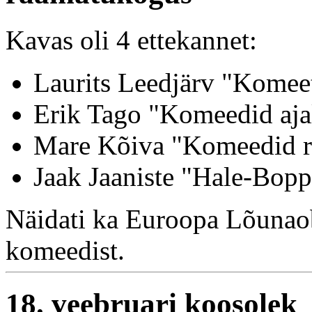
Kavas oli 4 ettekannet:
Laurits Leedjärv "Komeet
Erik Tago "Komeedid aja
Mare Kõiva "Komeedid r
Jaak Jaaniste "Hale-Bopp
Näidati ka Euroopa Lõunaob
komeedist.
18. veebruari koosolek