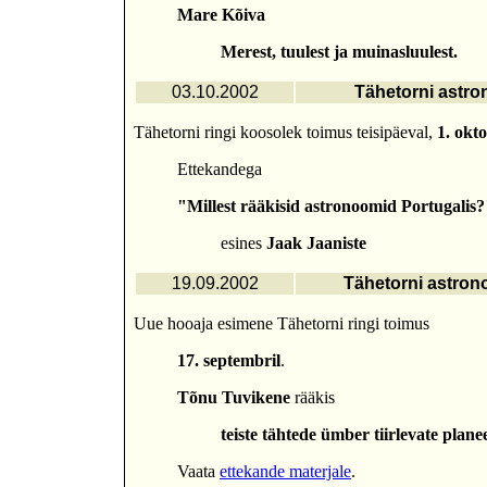
Mare Kõiva
Merest, tuulest ja muinasluulest.
03.10.2002
Tähetorni astro
Tähetorni ringi koosolek toimus teisipäeval,
1. okto
Ettekandega
"Millest rääkisid astronoomid Portugalis
esines
Jaak Jaaniste
19.09.2002
Tähetorni astron
Uue hooaja esimene Tähetorni ringi toimus
17. septembril
.
Tõnu Tuvikene
rääkis
teiste tähtede ümber tiirlevate plane
Vaata
ettekande materjale
.