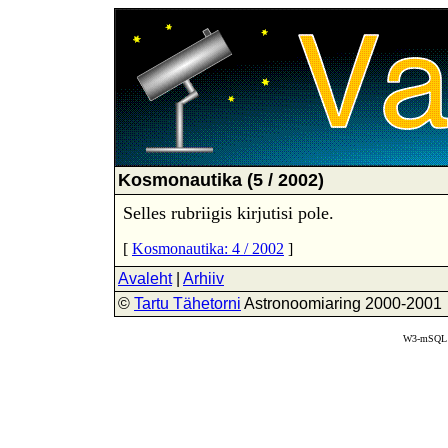
Kosmonautika (5 / 2002)
Selles rubriigis kirjutisi pole.
[
Kosmonautika: 4 / 2002
]
Avaleht
|
Arhiiv
©
Tartu Tähetorni
Astronoomiaring 2000-2001
W3-mSQL 