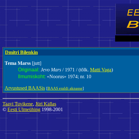
Dmitri Bilenkin
Tema Marss
[jutt]
Originaal:
Jevo Mars
/ 1971 / (tõlk.
Matti Vaga
)
Ilmumiskoht:
«Noorus» 1974; nr. 10
Arvustused BAASis
[
BAAS eraldi aknasse
]
Taavi Tuvikene
,
Jüri Kallas
©
Eesti Ulmeühing
1998-2001