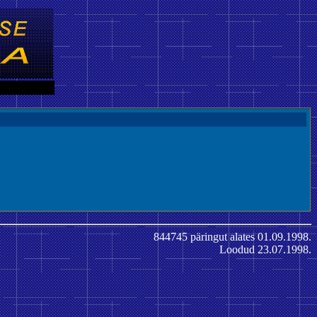
844745 päringut alates 01.09.1998.
Loodud 23.07.1998.