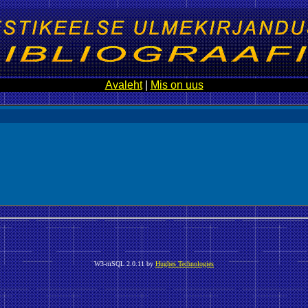
Avaleht
|
Mis on uus
W3-mSQL 2.0.11 by
Hughes Technologies